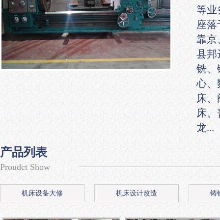
等业
座落
靠京
县邦
铣、
心、
床、
床、
龙...
产品列表
Proudct Show
机床设备大修
机床设计改造
铸