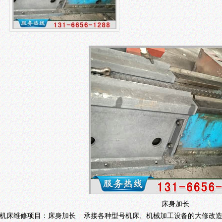
床身加长
机床维修项目：
床身加长
承接各种型号机床、机械加工设备的大修改造