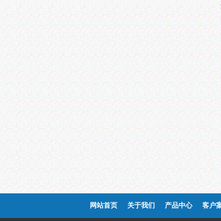
网站首页
关于我们
产品中心
客户