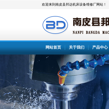
欢迎来到南皮县邦达机床设备维修厂网站！
网站首页
关于我们
产品中心