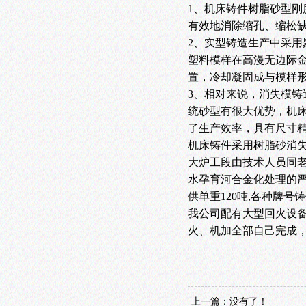
1、机床铸件树脂砂型
有效地消除缩孔、缩松
2、实型铸造生产中采
塑料模样在高漫无边际
置，冷却凝固成与模样
3、相对来说，消失模
统砂型有很大优势，机
了生产效率，具有尺寸
机床铸件采用树脂砂消失
大炉工段由技术人员同
水孕育河合金化处理的严
供单重120吨,各种牌号铸
我公司配有大型回火设备
火、机加全部自己完成
上一篇：没有了！