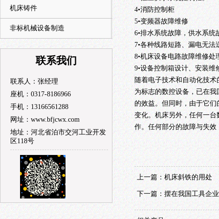
机床铸件
4•消防控制柜
5•变频器故障维修
非标机械设备制造
6•排水系统故障，供水系统
7•各种线路短路、漏电无法
8•机床设备电路故障维修处
联系我们
9•设备控制箱设计、安装维
随着电子技术和自动化技术
联系人：张经理
为标志的数控设备，已在我
座机：0317-8186966
的效益。但同时，由于它们
手机：13166561288
变化。机床另外，任何一台
网址：www.bfjcwx.com
作。任何部分的故障与失效
地址：河北省泊市交河工业开发
区118号
上一篇：
机床斜铁的用处
下一篇：
摆在我国工具企业